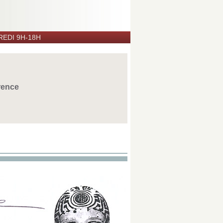
EDI 9H-18H
rence