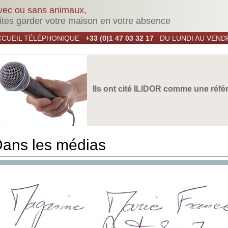
vec ou sans animaux,
ites garder votre maison en votre absence
CCUEIL TÉLÉPHONIQUE
+33 (0)1 47 03 32 17
DU LUNDI AU VENDR
Ils ont cité ILIDOR comme une réfé
ans les médias