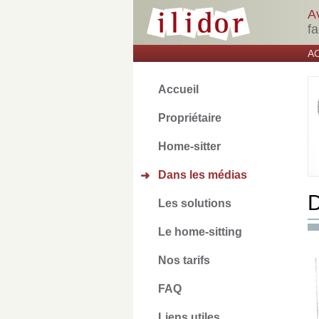
A
fa
A
Accueil
Propriétaire
Home-sitter
Dans les médias
➜
D
Les solutions
Le home-sitting
Nos tarifs
FAQ
Liens utiles