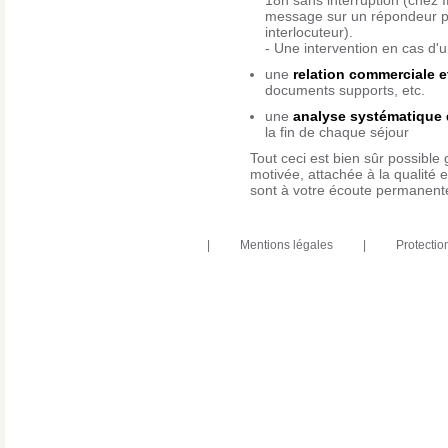
18h sans interruption (chez I
message sur un répondeur p
interlocuteur).
- Une intervention en cas d'
une
relation commerciale et
documents supports, etc.
une
analyse systématique d
la fin de chaque séjour
Tout ceci est bien sûr possible 
motivée, attachée à la qualité e
sont à votre écoute permanent
|
Mentions légales
|
Protectio