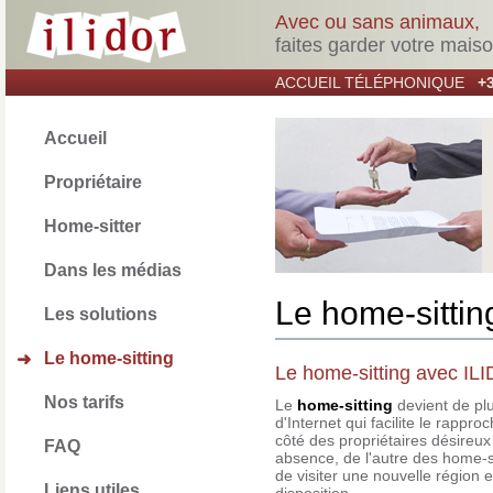
Avec ou sans animaux,
faites garder votre mais
ACCUEIL TÉLÉPHONIQUE
+3
Accueil
Propriétaire
Home-sitter
Dans les médias
Le home-sitti
Les solutions
Le home-sitting
➜
Le home-sitting avec ILI
Nos tarifs
Le
home-sitting
devient de plu
d'Internet qui facilite le rappr
côté des propriétaires désireux
FAQ
absence, de l'autre des home-s
de visiter une nouvelle région 
Liens utiles