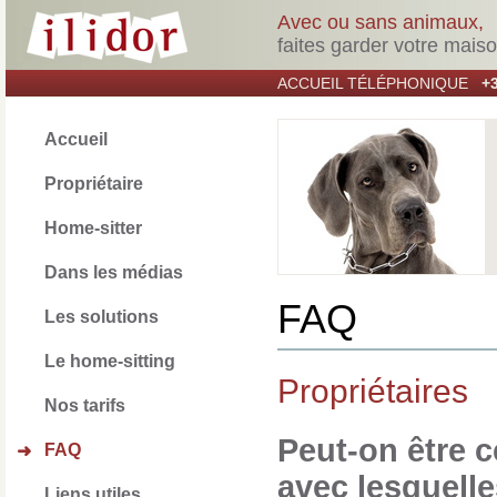
Avec ou sans animaux,
faites garder votre mais
ACCUEIL TÉLÉPHONIQUE
+3
Accueil
Propriétaire
Home-sitter
Dans les médias
FAQ
Les solutions
Le home-sitting
Propriétaires
Nos tarifs
Peut-on être c
FAQ
➜
avec lesquell
Liens utiles