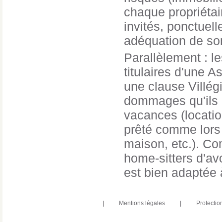
chaque propriétai
invités, ponctuel
adéquation de son
Parallèlement : l
titulaires d'une 
une clause Villég
dommages qu'ils p
vacances (locati
prêté comme lors 
maison, etc.). Com
home-sitters d'avo
est bien adaptée 
|
Mentions légales
|
Protectio